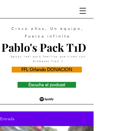
Cinco años, Un equipo,
Fuerza infinita
Pablo's Pack T1D
Apoyo real para familias que viven con
Diabetes Tipo 1
FFL Orlando DONACION
Escucha el podcast
Entrada